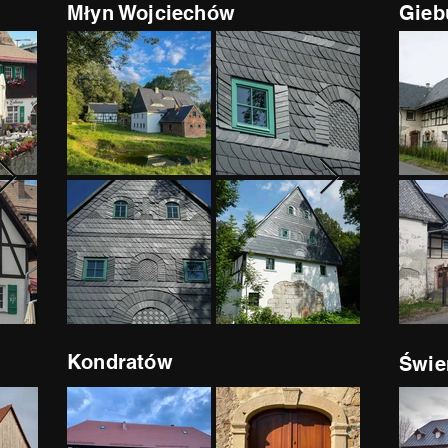
Młyn Wojciechów
Gieb
Kondratów
Świe