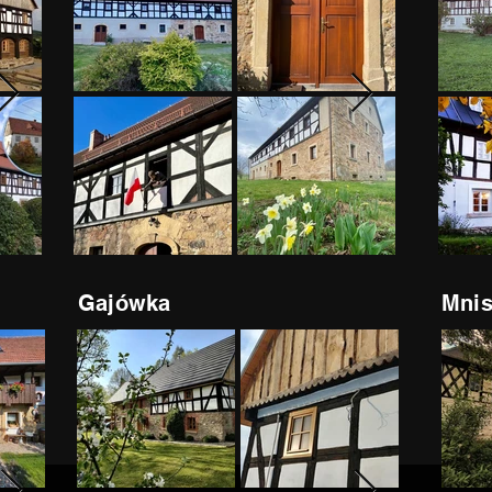
Gajówka
Mnis